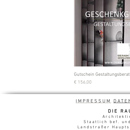
Gutschein Gestaltungsbera
Preis
€ 156,00
IMPRESSUM
DATE
DIE RA
Architekti
Staatlich bef. un
Landstraßer Hauptst