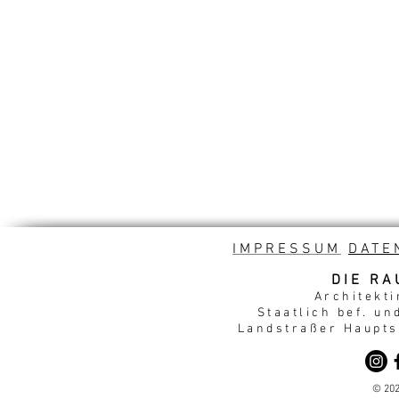
IMPRESSUM
DATE
DIE RA
Architekti
Staatlich bef. un
Landstraßer Hauptst
© 202