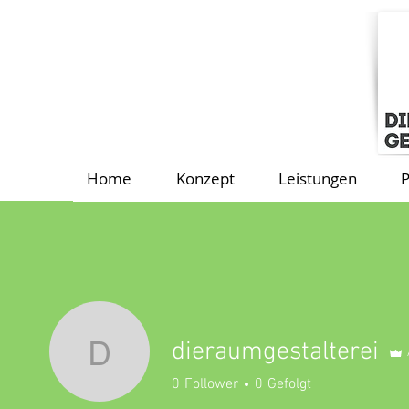
Home
Konzept
Leistungen
P
dieraumgestalterei
dieraumgestalterei
0
Follower
0
Gefolgt