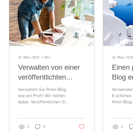
24. März 2020
∙
1
Min.
24. März 2020
Verwalten von einer
Einen 
veröffentlichten
Blog e
Website aus
Verwalten Sie Ihren Blog
Verwenden 
wie ein Profi! Wir helfen
8 schönen 
dabei. Veröffentlichen Sie
Ihren Blog
als erstes Ihre Website,
Postkarten
melden Sie sich dann
redaktionel
direkt auf...
für jeden e
3
0
4