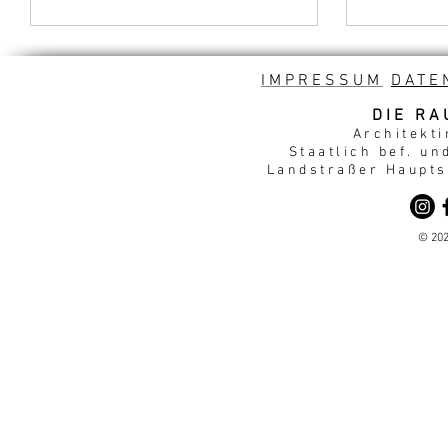
IMPRESSUM
DATE
DIE RA
Architekti
Staatlich bef. un
Landstraßer Hauptst
© 202